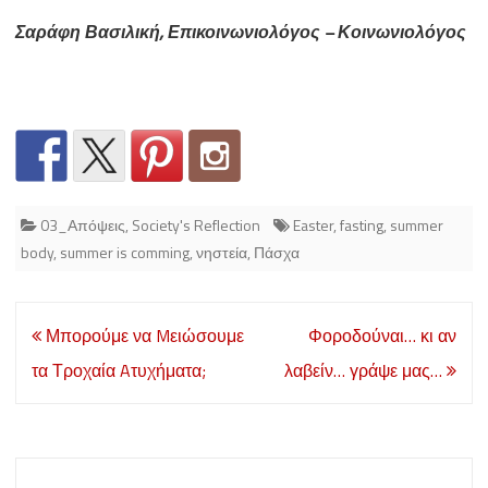
Σαράφη Βασιλική, Επικοινωνιολόγος – Κοινωνιολόγος
03_Απόψεις
,
Society's Reflection
Easter
,
fasting
,
summer
body
,
summer is comming
,
νηστεία
,
Πάσχα
Post
Μπορούμε να Mειώσουμε
Φοροδούναι… κι αν
navigation
τα Τροχαία Aτυχήματα;
λαβείν… γράψε μας…