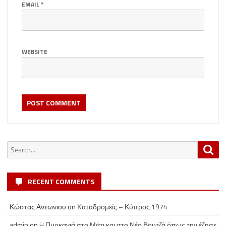
EMAIL
*
WEBSITE
Search
Sea
for:
RECENT COMMENTS
Κώστας Αντωνιου
on
Καταδρομείς – Κύπρος 1974
admin
on
H Πυρκαγιά στο Μάτι και στο Νέο Βουτζά όπως την έζησε