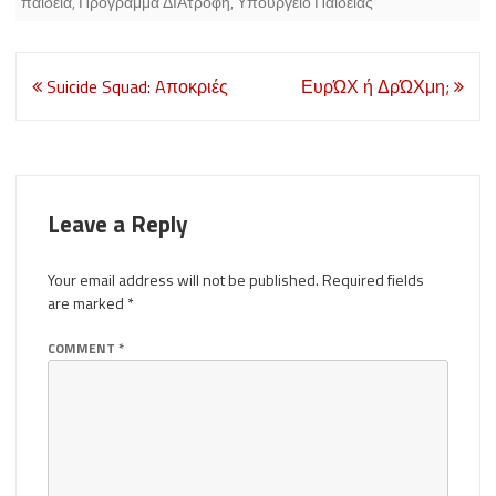
παιδεία
,
Πρόγραμμα ΔΙΑτροφή
,
Υπουργείο Παιδείας
Post
Suicide Squad: Aποκριές
ΕυρΏΧ ή ΔρΏΧμη;
navigation
Leave a Reply
Your email address will not be published.
Required fields
are marked
*
COMMENT
*