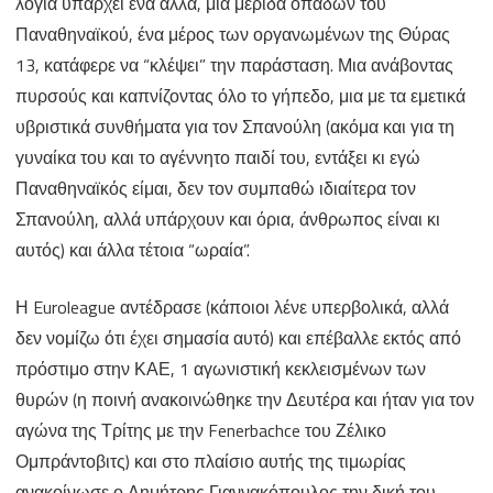
λόγια υπάρχει ένα αλλά, μια μερίδα οπαδών του
Παναθηναϊκού, ένα μέρος των οργανωμένων της Θύρας
13, κατάφερε να “κλέψει” την παράσταση. Μια ανάβοντας
πυρσούς και καπνίζοντας όλο το γήπεδο, μια με τα εμετικά
υβριστικά συνθήματα για τον Σπανούλη (ακόμα και για τη
γυναίκα του και το αγέννητο παιδί του, εντάξει κι εγώ
Παναθηναϊκός είμαι, δεν τον συμπαθώ ιδιαίτερα τον
Σπανούλη, αλλά υπάρχουν και όρια, άνθρωπος είναι κι
αυτός) και άλλα τέτοια “ωραία”.
Η Euroleague αντέδρασε (κάποιοι λένε υπερβολικά, αλλά
δεν νομίζω ότι έχει σημασία αυτό) και επέβαλλε εκτός από
πρόστιμο στην ΚΑΕ, 1 αγωνιστική κεκλεισμένων των
θυρών (η ποινή ανακοινώθηκε την Δευτέρα και ήταν για τον
αγώνα της Τρίτης με την Fenerbachce του Ζέλικο
Ομπράντοβιτς) και στο πλαίσιο αυτής της τιμωρίας
ανακοίνωσε ο Δημήτρης Γιαννακόπουλος την δική του