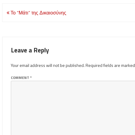
Post
Το “Μάτι” της Δικαιοσύνης
navigation
Leave a Reply
Your email address will not be published.
Required fields are marke
COMMENT
*