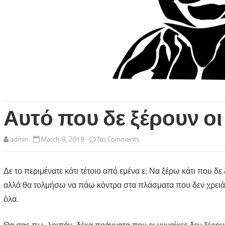
Αυτό που δε ξέρουν οι
on
admin
March 8, 2019
No Comments
Αυτό
Δε το περιμένατε κάτι τέτοιο από εμένα ε; Να ξέρω κάτι που δε
που
αλλά θα τολμήσω να πάω κόντρα στα πλάσματα που δεν χρειάζ
δε
όλα.
ξέρουν