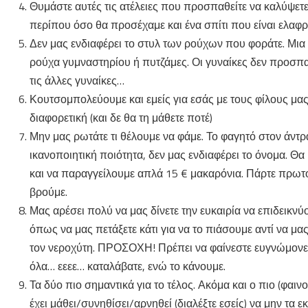
Θυμάστε αυτές τις ατέλειες που προσπαθείτε να καλύψετε 
περίπου όσο θα προσέχαμε και ένα σπίτι που είναι ελα
Δεν μας ενδιαφέρει το στυλ των ρούχων που φοράτε. Μια 
ρούχα γυμναστηρίου ή πυτζάμες. Οι γυναίκες δεν προσπαθ
τις άλλες γυναίκες…
Κουτσομπολεύουμε και εμείς για εσάς με τους φίλους μας
διαφορετική (και δε θα τη μάθετε ποτέ)
Μην μας ρωτάτε τι θέλουμε να φάμε. Το φαγητό στον άντρα ε
ικανοποιητική ποιότητα, δεν μας ενδιαφέρει το όνομα. Θ
και να παραγγείλουμε απλά 15 € μακαρόνια. Πάρτε πρωτοβο
βρούμε.
Μας αρέσει πολύ να μας δίνετε την ευκαιρία να επιδεικνύ
όπως να μας πετάξετε κάτι για να το πιάσουμε αντί να μας
τον νεροχύτη. ΠΡΟΣΟΧΗ! Πρέπει να φαίνεστε ευγνώμονες
όλα… εεεε… καταλάβατε, ενώ το κάνουμε.
Τα δύο πιο σημαντικά για το τέλος. Ακόμα και ο πιο (φαιν
έχει μάθει/συνηθίσει/αρνηθεί (διαλέξτε εσείς) να μην τα