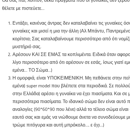
Θα σας πω, λοιπόν, δέκα πράγματα που οι γυναίκες δεν ξέρου
οι
θέλετε με πιστεύετε…
γυναίκες
Εντάξει, κανένας άντρας δεν καταλαβαίνει τις γυναίκες όσ
γυναίκες και μισεί η μια την άλλη (Αλ Μπάντυ, Παντρεμένο
κορίτσια; Σας καταλαβαίνουμε περισσότερο από ότι νομίζε
μυστήριό σας.
Αρέσουν ΚΑΙ ΣΕ ΕΜΑΣ τα κοπλιμέντα. Ειδικά όταν αφορο
λίγο περισσότερο από ότι αρέσουν σε εσάς, ίσως γιατί ε
εμένα… ΤΟ Σώμα…)
Η ομορφιά, είναι ΥΠΟΚΕΙΜΕΝΙΚΗ. Μη πεθάνετε στην πείνα γ
εμένα) super model που βλέπετε στα περιοδικά. Σε πολλού
στην Ελλάδα) αρέσει η γυναίκα να έχει πιασίματα. Και σε
περισσότερα πιασίματα. Το ιδανικό σώμα δεν είναι αυτό π
αναλογίες (90*60*90 που λένε) αλλά το τέλειο σώμα είναι
εαυτό σας και εμάς να νιώθουμε άνετα να συνοδεύουμε μια
τρώμε πιτόγυρα και αυτή μπρόκολο…. ε όχι…)