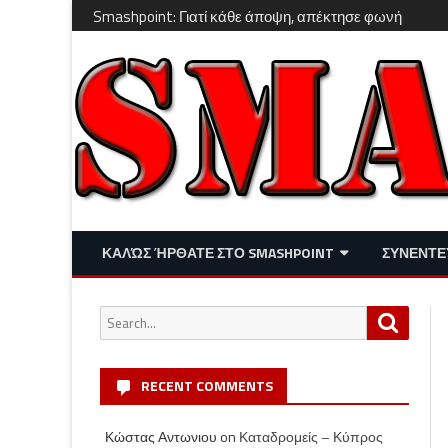
Smashpoint: Γιατί κάθε άποψη, απέκτησε φωνή
ΚΑΛΏΣ ΉΡΘΑΤΕ ΣΤΟ SMASHPOINT
ΣΥΝΕΝΤΕ
ΕΠΙΚΑΙΡΌΤΗΤΑ
ΑΠΌΨΕΙΣ
Search
Search
ΔΙΑΣΚΈΔΑΣΗ – LIFESTYLE
for:
RECENT COMMENTS
Κώστας Αντωνιου
on
Καταδρομείς – Κύπρος