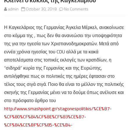
Κλείνει ο κύκλος της Καγκελαρίου
on
admin
October 30, 2018
No Comments
Κλείνει
Η Καγκελάριος της Γερμανίας Άγκελα Μέρκελ, ανακοίνωσε
ο
στο κόμμα της , πως δεν θα ανανεώσει την υποψηφιότητα
κύκλος
της για την ηγεσία των Χριστιανοδημοκρατών. Μετά από
της
εννέα χρόνια ηγεσίας του CDU αλλά με τα κακά
αποτελέσματα στις τοπικές εκλογές των κρατιδίων, η
Καγκελαρίου
“σιδηρά” κυρία της Γερμανίας και της Ευρώπης,
αντιλήφθηκε πως οι πολιτικές της ημέρες έφτασαν στο
τέλος τους σιγά σιγά. Ποιο θα είναι το μέλλον της πολιτικής
σκηνής της Γερμανίας μένει να το δούμε όπως ανέλυσε και
στο πρόσφατο άρθρο του
http://www.smashpoint.gr/stagonespolitikis/%CE%B7-
%CF%80%CF%84%CF%8E%CF%83%CE%B7-
%CF%84%CE%BF%CF%85-%CE%B4-