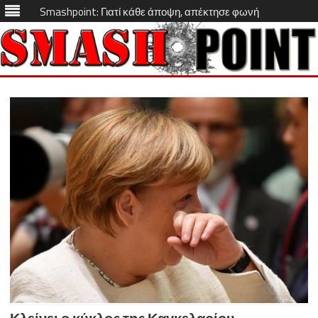
Smashpoint: Γιατί κάθε άποψη, απέκτησε φωνή
Skip
to
content