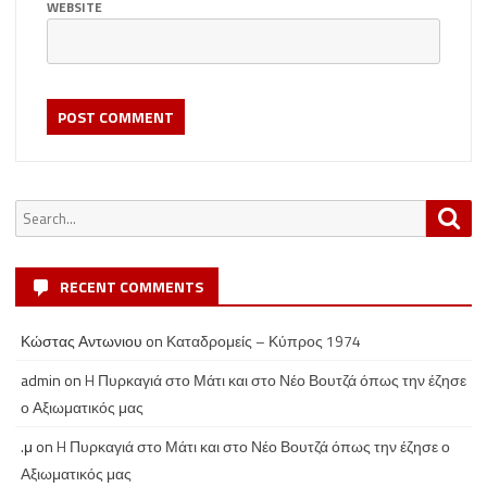
WEBSITE
Search
Sea
for:
RECENT COMMENTS
Κώστας Αντωνιου
on
Καταδρομείς – Κύπρος 1974
admin
on
H Πυρκαγιά στο Μάτι και στο Νέο Βουτζά όπως την έζησε
ο Αξιωματικός μας
.μ
on
H Πυρκαγιά στο Μάτι και στο Νέο Βουτζά όπως την έζησε ο
Αξιωματικός μας