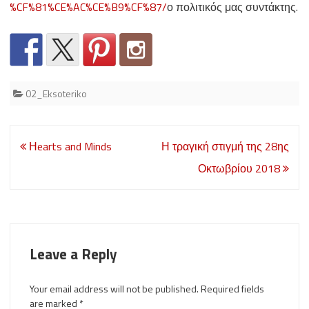
%CF%81%CE%AC%CE%B9%CF%87/
ο πολιτικός μας συντάκτης.
02_Eksoteriko
Post
Ηearts and Minds
Η τραγική στιγμή της 28ης
navigation
Οκτωβρίου 2018
Leave a Reply
Your email address will not be published.
Required fields
are marked
*