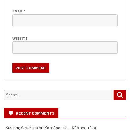
EMAIL
*
WEBSITE
Search
Sea
for:
RECENT COMMENTS
Κώστας Αντωνιου
on
Καταδρομείς – Κύπρος 1974