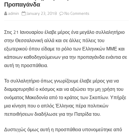
Προπαγάνδα
on
admin
January 23, 2018
No Comments
Το
Στις 21 Ιανουαρίου έλαβε μέρος ένα μεγάλο συλλαλητήριο
Συλλαλητήριο
στην Θεσσαλονική αλλά και σε άλλες πόλεις του
για
εξωτερικού όπου είδαμε το ρόλο των Ελληνικών ΜΜΕ και
την
κάποιων καθοδηγούμενων για την προπαγάνδα ενάντια σε
αυτή τη προσπάθεια.
Μακεδονία
και
Το συλλαλητήριο όπως γνωρίζουμε έλαβε μέρος για να
Προπαγάνδα
διαμαρτυρηθεί ο κόσμος και να αξιώσει την μη χρήση του
ονόματος Μακεδονία από το κράτος των Σκοπίων. Υπήρξε
μια κίνηση που ο απλός Έλληνας πέρα πολιτικών
πεποιθήσεων διαδήλωσε για την Πατρίδα του.
Δυστυχώς όμως αυτή η προσπάθεια υπονομεύτηκε από