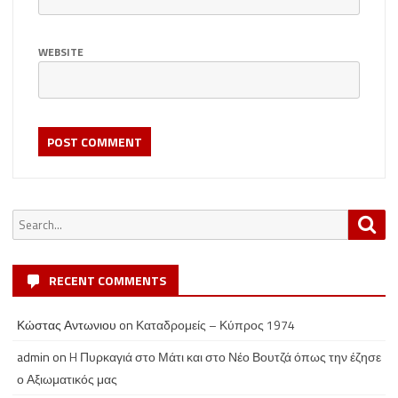
WEBSITE
Search
Sea
for:
RECENT COMMENTS
Κώστας Αντωνιου
on
Καταδρομείς – Κύπρος 1974
admin
on
H Πυρκαγιά στο Μάτι και στο Νέο Βουτζά όπως την έζησε
ο Αξιωματικός μας