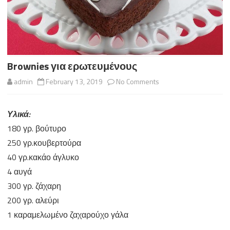
Brownies για ερωτευμένους
on
admin
February 13, 2019
No Comments
Brownies
Υλικά:
για
180 γρ. βούτυρο
ερωτευμένους
250 γρ.κουβερτούρα
40 γρ.κακάο άγλυκο
4 αυγά
300 γρ. ζάχαρη
200 γρ. αλεύρι
1 καραμελωμένο ζαχαρούχο γάλα