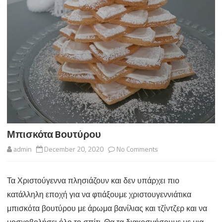
Μπισκότα Bουτύρου
on
admin
December 20, 2020
No Comments
Μπισκότα
Τα Χριστούγεννα πλησιάζουν και δεν υπάρχει πιο
Bουτύρου
κατάλληλη εποχή για να φτιάξουμε χριστουγεννιάτικα
μπισκότα βουτύρου με άρωμα βανίλιας και τζίντζερ και να
μοσχοβολήσει όλο το σπίτι. Θα τα διακοσμήσουμε με μια