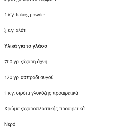
1 κ.γ. baking powder
½ κ.γ. αλάτι
Υλικά για το γλάσο
700 γρ. ζάχαρη άχνη
120 γρ. ασπράδι αυγού
1 κ.γ. σιρόπι γλυκόζης προαιρετικά
Χρώμα ζαχαροπλαστικής προαιρετικά
Νερό